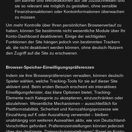
um Banner und Werbeaktionen auf Sie zuzuschneiden und
sie so relevant wie möglich zu gestalten, ohne sensible
Finanztransaktionen oder Kontoinformationen überwachen
zu müssen.
Um mehr Kontrolle über Ihren persönlichen Browserverlauf zu
haben, können Sie bestimmte nicht wesentliche Module über Ihr
Konto-Dashboard deaktivieren. Einige der wichtigsten
Funktionen der Site hängen jedoch von bestimmten Trackern
ab, die nicht deaktiviert werden können, ohne deutsch-Nutzern
den Zugriff auf die Site zu erschweren.
Browser-Speicher-Einwilligungspräferenzen
Indem sie ihre Browserpräferenzen verwalten, können deutsch-
Spieler wählen, welche Tracking-Tools für sie auf dieser Site
aktiviert sind. Beim ersten Besuch erscheint ein interaktives
Einwilligungsfenster, das klare Optionen bietet, Tracking-
Elemente nach Kategorie zu akzeptieren, einzuschränken oder
abzulehnen. Wesentliche Mechanismen – ausschließlich für
Plattformstabilität, Sicherheit und Kernzahlungsprozesse wie
Einzahlung auf € oder Auszahlung verwendet – bleiben
unabhängig von weiteren Auswahlen aktiv, wie von Deutschland-
Vorschriften gefordert. Präferenzeinstellungen können jederzeit
über das dedizierte „Datenschutzeinstellungen“-Panel im Konto-