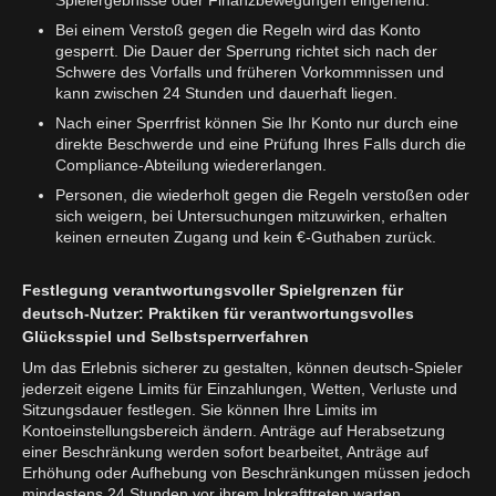
Bei einem Verstoß gegen die Regeln wird das Konto
gesperrt. Die Dauer der Sperrung richtet sich nach der
Schwere des Vorfalls und früheren Vorkommnissen und
kann zwischen 24 Stunden und dauerhaft liegen.
Nach einer Sperrfrist können Sie Ihr Konto nur durch eine
direkte Beschwerde und eine Prüfung Ihres Falls durch die
Compliance-Abteilung wiedererlangen.
Personen, die wiederholt gegen die Regeln verstoßen oder
sich weigern, bei Untersuchungen mitzuwirken, erhalten
keinen erneuten Zugang und kein €-Guthaben zurück.
Festlegung verantwortungsvoller Spielgrenzen für
deutsch-Nutzer: Praktiken für verantwortungsvolles
Glücksspiel und Selbstsperrverfahren
Um das Erlebnis sicherer zu gestalten, können deutsch-Spieler
jederzeit eigene Limits für Einzahlungen, Wetten, Verluste und
Sitzungsdauer festlegen. Sie können Ihre Limits im
Kontoeinstellungsbereich ändern. Anträge auf Herabsetzung
einer Beschränkung werden sofort bearbeitet, Anträge auf
Erhöhung oder Aufhebung von Beschränkungen müssen jedoch
mindestens 24 Stunden vor ihrem Inkrafttreten warten.