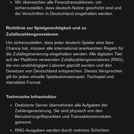
Wir überwachen alle Finanztransaktionen, um
sicherzustellen, dass deutsch-Nutzer geschützt sind und
die Vorschriften in Deutschland eingehalten werden.
Richtlinie zur Spielgerechtigkeit und zu
Zufallszahlengeneratoren
Um sicherzustellen, dass jeder deutsch-Spieler eine faire
Chance hat, müssen alle international anerkannten Regeln für
die Zufallsgenerierung eingehalten werden. Alle digitalen Titel
auf der Plattform verwenden Zufallszahlengeneratoren (RNG),
die von unabhängigen Laboren geprüft wurden und den
Gesetzen von Deutschland entsprechen. Dieses Versprechen
gilt für jedes virtuelle Spielautomatenspiel, Tischspiel und
interaktive Format.
Technische Infrastruktur
Dedizierte Server übernehmen alle Aufgaben der
Zahlengenerierung. Sie sind physisch von den
Benutzerzugriffspunkten und Transaktionsmodulen
getrennt.
RNG-Ausgaben werden durch mehrere Schichten