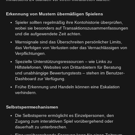
Erkennung von Mustern übermäßigen Spielens
Spieler sollten regelmäßig ihre Kontohistorie überprüfen,
wobei sie besonders auf Transaktionszusammenfassungen
und die aufgewendete Zeit achten.
Warnsignale sind das Überschreiten persönlicher Limits,
das Verfolgen von Verlusten oder das Vernachlässigen von
Verpflichtungen.
Spezielle Unterstützungsressourcen – wie Links zu
Hilfstelefonen, Websites von Drittanbietern für Beratung
und unabhängige Bewertungstests – stehen im Benutzer-
Dashboard zur Verfügung.
Frühe Erkennung und Handeln können eine Eskalation
verhindern.
Selbstsperrmechanismen
Die Selbstsperre ermöglicht es Einzelpersonen, den
Zugang zum interaktiven Spiel vorübergehend oder
dauerhaft zu unterbrechen.
Eine vorübergehende Sperrung kann für einen Zeitraum