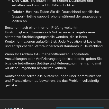
Live-Chat:
Sie finden ihn im Konten-Dashboard und
erhalten rund um die Uhr Hilfe in Echtzeit.
Telefon-Hotline:
Rufen Sie die Deutschland-spezifische
Support-Hotline support_phone während der angegebenen
Zeiten an.
Bestehen nach einer internen Prüfung weiterhin
Unstimmigkeiten, können sich Nutzer an eine zugelassene
alternative Streitbeilegungsstelle wenden, die in ihren
Kontoinformationen aufgeführt ist. Jede Mediation ist kostenlos
und entspricht den Verbraucherschutzstandards in Deutschland.
Wenn Ihr Problem €-Guthabendifferenzen, abgelehnte
Auszahlungen oder Verifizierungsergebnisse betrifft, geben Sie
bitte die betroffenen Beträge und Referenznummern an, damit
wir diese umgehend bearbeiten können.
Kontoinhaber sollten alle Aufzeichnungen über Kommunikation
und Transaktionen aufbewahren, bis das Problem vollständig
gelöst ist.