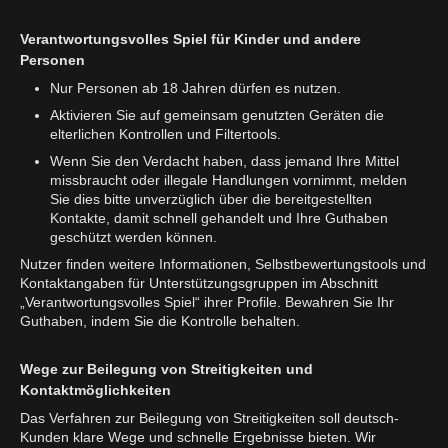
Verantwortungsvolles Spiel für Kinder und andere
Personen
Nur Personen ab 18 Jahren dürfen es nutzen.
Aktivieren Sie auf gemeinsam genutzten Geräten die
elterlichen Kontrollen und Filtertools.
Wenn Sie den Verdacht haben, dass jemand Ihre Mittel
missbraucht oder illegale Handlungen vornimmt, melden
Sie dies bitte unverzüglich über die bereitgestellten
Kontakte, damit schnell gehandelt und Ihre Guthaben
geschützt werden können.
Nutzer finden weitere Informationen, Selbstbewertungstools und
Kontaktangaben für Unterstützungsgruppen im Abschnitt
„Verantwortungsvolles Spiel“ ihrer Profile. Bewahren Sie Ihr
Guthaben, indem Sie die Kontrolle behalten.
Wege zur Beilegung von Streitigkeiten und
Kontaktmöglichkeiten
Das Verfahren zur Beilegung von Streitigkeiten soll deutsch-
Kunden klare Wege und schnelle Ergebnisse bieten. Wir