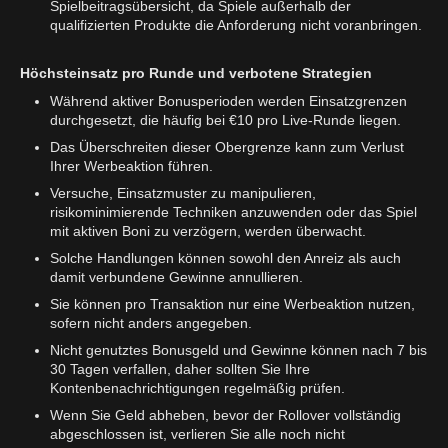
Spielbeitragsübersicht, da Spiele außerhalb der
qualifizierten Produkte die Anforderung nicht voranbringen.
Höchsteinsatz pro Runde und verbotene Strategien
Während aktiver Bonusperioden werden Einsatzgrenzen
durchgesetzt, die häufig bei €10 pro Live-Runde liegen.
Das Überschreiten dieser Obergrenze kann zum Verlust
Ihrer Werbeaktion führen.
Versuche, Einsatzmuster zu manipulieren,
risikominimierende Techniken anzuwenden oder das Spiel
mit aktiven Boni zu verzögern, werden überwacht.
Solche Handlungen können sowohl den Anreiz als auch
damit verbundene Gewinne annullieren.
Sie können pro Transaktion nur eine Werbeaktion nutzen,
sofern nicht anders angegeben.
Nicht genutztes Bonusgeld und Gewinne können nach 7 bis
30 Tagen verfallen, daher sollten Sie Ihre
Kontenbenachrichtigungen regelmäßig prüfen.
Wenn Sie Geld abheben, bevor der Rollover vollständig
abgeschlossen ist, verlieren Sie alle noch nicht