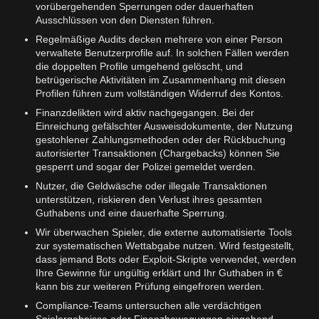
vorübergehenden Sperrungen oder dauerhaften
Ausschlüssen von den Diensten führen.
Regelmäßige Audits decken mehrere von einer Person
verwaltete Benutzerprofile auf. In solchen Fällen werden
die doppelten Profile umgehend gelöscht, und
betrügerische Aktivitäten im Zusammenhang mit diesen
Profilen führen zum vollständigen Widerruf des Kontos.
Finanzdelikten wird aktiv nachgegangen. Bei der
Einreichung gefälschter Ausweisdokumente, der Nutzung
gestohlener Zahlungsmethoden oder der Rückbuchung
autorisierter Transaktionen (Chargebacks) können Sie
gesperrt und sogar der Polizei gemeldet werden.
Nutzer, die Geldwäsche oder illegale Transaktionen
unterstützen, riskieren den Verlust ihres gesamten
Guthabens und eine dauerhafte Sperrung.
Wir überwachen Spieler, die externe automatisierte Tools
zur systematischen Wettabgabe nutzen. Wird festgestellt,
dass jemand Bots oder Exploit-Skripte verwendet, werden
Ihre Gewinne für ungültig erklärt und Ihr Guthaben in €
kann bis zur weiteren Prüfung eingefroren werden.
Compliance-Teams untersuchen alle verdächtigen
Spielergebnisse oder Finanzbewegungen eingehend.