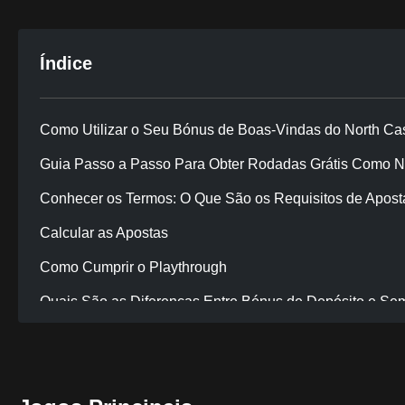
Índice
Como Utilizar o Seu Bónus de Boas-Vindas do North Ca
Guia Passo a Passo Para Obter Rodadas Grátis Como No
Conhecer os Termos: O Que São os Requisitos de Apost
Calcular as Apostas
Como Cumprir o Playthrough
Quais São as Diferenças Entre Bónus de Depósito e Se
Onde Introduzir os Códigos de Bónus do North Casino
Durante o Registo
Como Utilizar os Bónus de Recarga Para Utilizadores Q