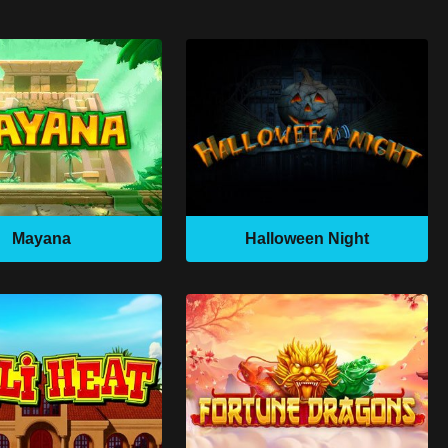
Mayana
Halloween Night