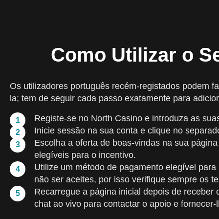
Como Utilizar o 
Os utilizadores português recém-registados podem fa
la; tem de seguir cada passo exatamente para adicio
Registe-se no North Casino e introduza as sua
Inicie sessão na sua conta e clique no separad
Escolha a oferta de boas-vindas na sua página 
elegíveis para o incentivo.
Utilize um método de pagamento elegível para
não ser aceites, por isso verifique sempre os t
Recarregue a página inicial depois de receber o
chat ao vivo para contactar o apoio e fornecer-