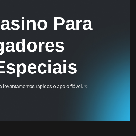
asino Para
gadores
Especiais
 levantamentos rápidos e apoio fiável. ✨