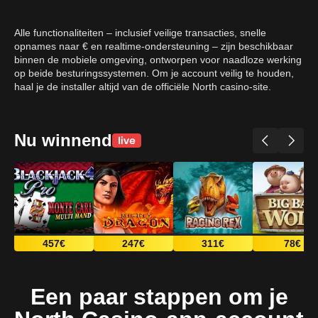
Alle functionaliteiten – inclusief veilige transacties, snelle
opnames naar € en realtime-ondersteuning – zijn beschikbaar
binnen de mobiele omgeving, ontworpen voor naadloze werking
op beide besturingssystemen. Om je account veilig te houden,
haal je de installer altijd van de officiële North casino-site.
Nu winnend
457€
247€
311€
78€
Een paar stappen om je