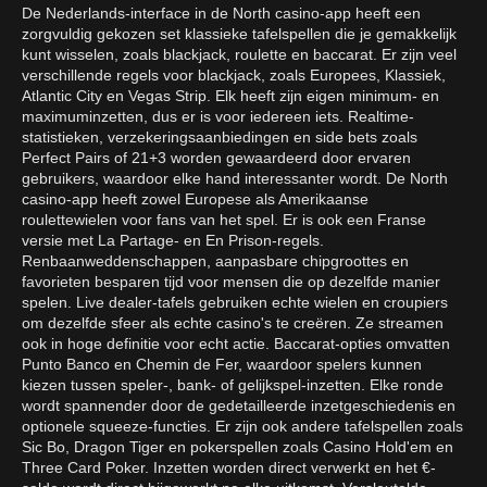
De Nederlands-interface in de North casino-app heeft een
zorgvuldig gekozen set klassieke tafelspellen die je gemakkelijk
kunt wisselen, zoals blackjack, roulette en baccarat. Er zijn veel
verschillende regels voor blackjack, zoals Europees, Klassiek,
Atlantic City en Vegas Strip. Elk heeft zijn eigen minimum- en
maximuminzetten, dus er is voor iedereen iets. Realtime-
statistieken, verzekeringsaanbiedingen en side bets zoals
Perfect Pairs of 21+3 worden gewaardeerd door ervaren
gebruikers, waardoor elke hand interessanter wordt. De North
casino-app heeft zowel Europese als Amerikaanse
roulettewielen voor fans van het spel. Er is ook een Franse
versie met La Partage- en En Prison-regels.
Renbaanweddenschappen, aanpasbare chipgroottes en
favorieten besparen tijd voor mensen die op dezelfde manier
spelen. Live dealer-tafels gebruiken echte wielen en croupiers
om dezelfde sfeer als echte casino's te creëren. Ze streamen
ook in hoge definitie voor echt actie. Baccarat-opties omvatten
Punto Banco en Chemin de Fer, waardoor spelers kunnen
kiezen tussen speler-, bank- of gelijkspel-inzetten. Elke ronde
wordt spannender door de gedetailleerde inzetgeschiedenis en
optionele squeeze-functies. Er zijn ook andere tafelspellen zoals
Sic Bo, Dragon Tiger en pokerspellen zoals Casino Hold'em en
Three Card Poker. Inzetten worden direct verwerkt en het €-