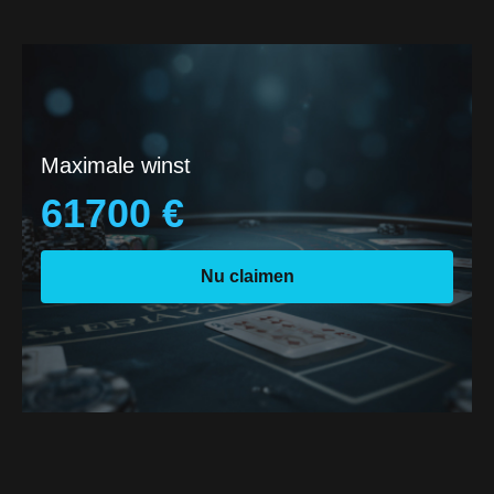
Maximale winst
61700 €
Nu claimen