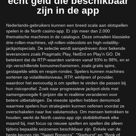
echt geld die beschikbaar
zijn in de app
Nederlands-gebruikers kunnen een breed scala aan slotspellen
spelen in de North casino-app. Er zijn meer dan 2.000
thematische machines in de catalogus. Deze omvatten klassieke
drie-rollen-machines, vijf-rollen-videoslots en high-volatility-
jackpotspecials. De selectie wordt aangedreven door bekende
leveranciers zoals Pragmatic Play, NetEnt en Play'n GO. Dit
betekent dat de RTP-waarden variëren vanaf 93% to 98%, en er
zijn verschillende bonusmechanismen, zoals gratis spins,
gestapelde wilds en respin-rondes. Spelers kunnen machines
sorteren op volatiliteitsniveau, RTP, winlijnen of provider,
waardoor het eenvoudig is om spellen te vinden die passen bij
hun risicoprofiel. Zoek naar progressieve jackpot-slots met
samengevoegde €-prijzen die in realtime veranderen voor
betere uitbetalingen. De meeste spellen hebben demomodi
waarmee spelers hun strategieën kunnen oefenen voordat ze
overschakelen naar live valutamodus. Om mensen betrokken te
houden, werkt de North casino-app zijn slotbibliotheek elke
maand bij, met focus op nieuwe spellen en spellen die alleen
tijdens bepaalde seizoenen beschikbaar zijn. Enkele van de
beste keuzes zijn "Sweet Bonanza", "Starburst" en "Book of