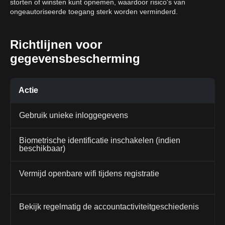
storten of winsten kunt opnemen, waardoor risico's van
ongeautoriseerde toegang sterk worden verminderd.
Richtlijnen voor
gegevensbescherming
Actie
Gebruik unieke inloggegevens
Biometrische identificatie inschakelen (indien
beschikbaar)
Vermijd openbare wifi tijdens registratie
Bekijk regelmatig de accountactiviteitgeschiedenis