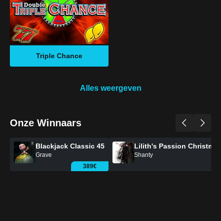
Triple Chance
Alles weergeven
Onze Winnaars
Blackjack Classic 45
Lilith's Passion Christma
Grave
Shanty
389€