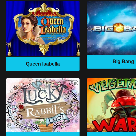
North Casino: Il Vostro Partner nel Gioco Responsabile
Big Bang
Queen Isabella