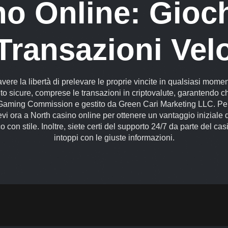
o Online: Gioch
Transazioni Vel
avere la libertà di prelevare le proprie vincite in qualsiasi mom
sicure, comprese le transazioni in criptovalute, garantendo che ri
aming Commission e gestito da Green Cari Marketing LLC. Per 
evi ora a North casino online per ottenere un vantaggio iniziale d
o con stile. Inoltre, siete certi del supporto 24/7 da parte del ca
intoppi con le giuste informazioni.