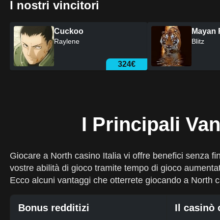
I nostri vincitori
Double Bonus Poker 100 Hand
LandLord
102€
I Principali Va
Giocare a North casino Italia vi offre benefici senza f
vostre abilità di gioco tramite tempo di gioco aumentato.
Ecco alcuni vantaggi che otterrete giocando a North c
Bonus redditizi
Il casinò