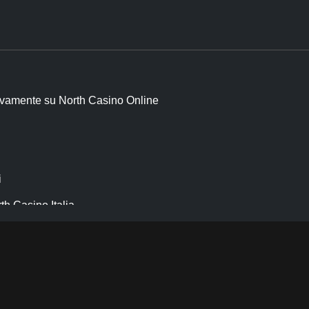
sivamente su North Casino Online
i
th Casino Italia
ul Vostro Smartphone o Tablet
o Online North Casino