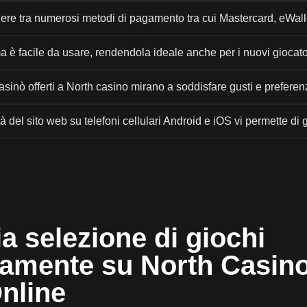
iere tra numerosi metodi di pagamento tra cui Mastercard, eWalle
a è facile da usare, rendendola ideale anche per i nuovi giocato
casinò offerti a North casino mirano a soddisfare gusti e preferen
tà del sito web su telefoni cellulari Android e iOS vi permette 
a selezione di giochi
ivamente su North Casin
nline