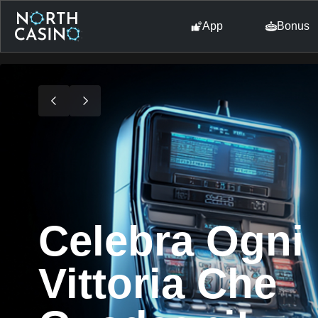
App
Bonus
Celebra Ogni
Vittoria Che