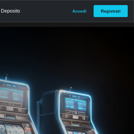
 Deposito
Accedi
Registrati