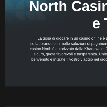
North Casin
e 
La gioia di giocare in un casinò online è 
collaborando con molte soluzioni di pagamento 
casino North è autorizzato dalla Khanawake G
sicuro, quote favorevoli e trasparenza. Unit
benvenuto e iniziate il vostro viaggio nel gioc