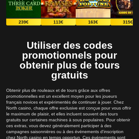
239€
113€
163€
315€
Utiliser des codes
promotionnels pour
obtenir plus de tours
gratuits
Obtenir plus de rouleaux et de tours grâce aux offres
promotionnelles est un excellent moyen pour les joueurs
français novices et expérimentés de continuer à jouer. Chez
North casino, chaque offre exclusive est conçue pour vous offrir
le maximum de plaisir, et elles incluent souvent des tours
gratuits sur certaines machines à sous populaires. Pour obtenir
ces extras, vous devez généralement participer à des
campagnes saisonnières ou à des événements d'inscription
chez North casino en temps opportun. Ces événements sont