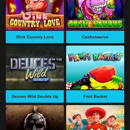
Oink Country Love
Cashosaurus
Deuces Wild Double Up
Fruit Basket