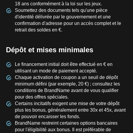
18 ans conformément à la loi sur les jeux.
Soumettez des documents tels qu'une pièce
d'identité délivrée par le gouvernement et une
confirmation d'adresse pour un accès complet et le
retrait des soldes en €.
Dépôt et mises minimales
Le financement initial doit être effectué en € en
utilisant un mode de paiement accepté.
Chaque activation de coupon a un seuil de dépôt
minimum défini (par exemple, 20 €) ; consultez les
conditions de BrandName avant de vous qualifier
pour des offres spéciales.
Certains incitatifs exigent une mise de votre dépôt
plus les bonus, généralement entre 30x et 45x, avant
de pouvoir encaisser les fonds.
BrandName restreint certaines options bancaires
pour l'éligibilité aux bonus. Il est préférable de