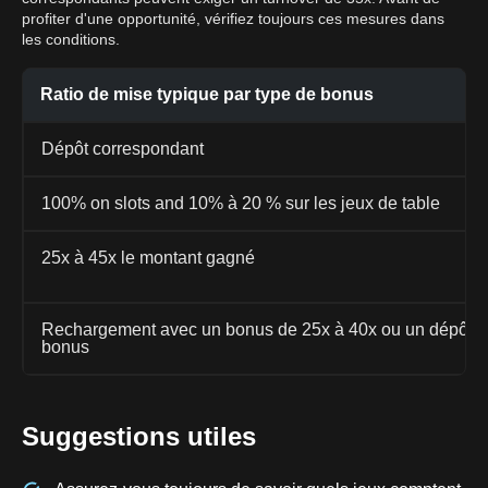
profiter d'une opportunité, vérifiez toujours ces mesures dans
les conditions.
Ratio de mise typique par type de bonus
Dépôt correspondant
100% on slots and 10% à 20 % sur les jeux de table
25x à 45x le montant gagné
Rechargement avec un bonus de 25x à 40x ou un dépôt e
bonus
Suggestions utiles