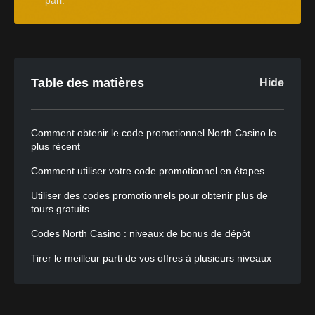
Table des matières
Hide
Comment obtenir le code promotionnel North Casino le
plus récent
Comment utiliser votre code promotionnel en étapes
Utiliser des codes promotionnels pour obtenir plus de
tours gratuits
Codes North Casino : niveaux de bonus de dépôt
Tirer le meilleur parti de vos offres à plusieurs niveaux
Récompenses personnalisées pour les rechargements
Conditions d'éligibilité pour les bonus de code